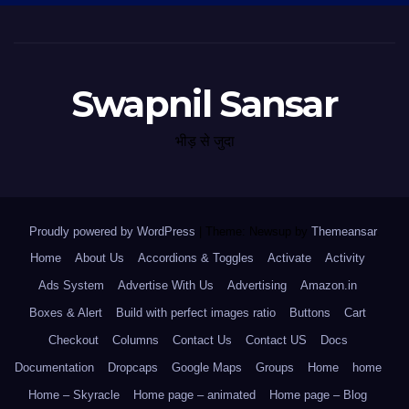
Swapnil Sansar
भीड़ से जुदा
Proudly powered by WordPress
|
Theme: Newsup by
Themeansar
.
Home
About Us
Accordions & Toggles
Activate
Activity
Ads System
Advertise With Us
Advertising
Amazon.in
Boxes & Alert
Build with perfect images ratio
Buttons
Cart
Checkout
Columns
Contact Us
Contact US
Docs
Documentation
Dropcaps
Google Maps
Groups
Home
home
Home – Skyracle
Home page – animated
Home page – Blog