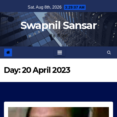
Skip
Sat. Aug 8th, 2026
3:29:08 AM
to
content
Swapnil Sansar
भीड़ से जुदा
Day:
20 April 2023