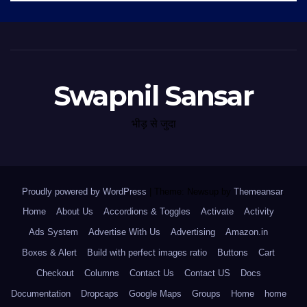
Swapnil Sansar
भीड़ से जुदा
Proudly powered by WordPress
|
Theme: Newsup by
Themeansar
.
Home
About Us
Accordions & Toggles
Activate
Activity
Ads System
Advertise With Us
Advertising
Amazon.in
Boxes & Alert
Build with perfect images ratio
Buttons
Cart
Checkout
Columns
Contact Us
Contact US
Docs
Documentation
Dropcaps
Google Maps
Groups
Home
home