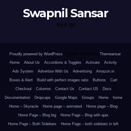
Swapnil Sansar
भीड़ से जुदा
Proudly powered by WordPress
|
Theme: Newsup by
Themeansar
.
Home
About Us
Accordions & Toggles
Activate
Activity
Ads System
Advertise With Us
Advertising
Amazon.in
Boxes & Alert
Build with perfect images ratio
Buttons
Cart
Checkout
Columns
Contact Us
Contact US
Docs
Documentation
Dropcaps
Google Maps
Groups
Home
home
Home – Skyracle
Home page – animated
Home page – Blog
Home Page – Blog big
Home Page – Blog with ajax
Home Page – Both Sidebars
Home Page – both sidebars in left