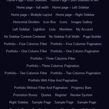
Home Page – Both Sidebars
Home Page – both sidebars in left
Home page – full width
Home page – Left Sidebar
Home page – Multiple Layout
Home page – Right Sidebar
Horizontal Dividers
Icon Box
Icons
Images Gallery
Left Sidebar
Lightbox
Lists
Members
My Account
No Sidebar Content Centered
No Sidebar Full Width
Page Builder
Portfolio – Four Columns Filter
Portfolio – Four Columns Pagination
Portfolio – One Column Filter
Portfolio – One Column Pagination
Portfolio – Three Columns Filter
Portfolio – Three Columns Pagination
Portfolio – Two Columns Filter
Portfolio – Two Columns Pagination
Portfolio With Filter And Pagination
Portfolio Without Filter And Pagination
Progress Bars
Promotion Boxes
Quotes
Register
Review System
Right Sidebar
Sample Page
Sample Page
Sample Page