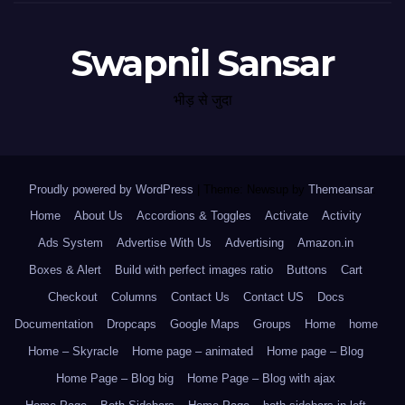
Swapnil Sansar
भीड़ से जुदा
Proudly powered by WordPress
|
Theme: Newsup by
Themeansar
.
Home
About Us
Accordions & Toggles
Activate
Activity
Ads System
Advertise With Us
Advertising
Amazon.in
Boxes & Alert
Build with perfect images ratio
Buttons
Cart
Checkout
Columns
Contact Us
Contact US
Docs
Documentation
Dropcaps
Google Maps
Groups
Home
home
Home – Skyracle
Home page – animated
Home page – Blog
Home Page – Blog big
Home Page – Blog with ajax