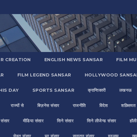
R CREATION
ENGLISH NEWS SANSAR
FILM MU
AR
FILM LEGEND SANSAR
HOLLYWOOD SANSA
HIS DAY
SPORTS SANSAR
क्रान्तिकारी
लखनऊ
राज्यों से
बिज़नेस संसार
राजनीति
विदेश
शख़्सियत
य संसार
मीडिया संसार
सिने संसार
सिने लीजेन्ड संसार
हॉली
सेहत संसार
घर संसार
सनातन संसार
इस्लाम
ख़ा