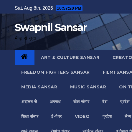
Skip
Sat. Aug 8th, 2026
10:57:21 PM
to
content
Swapnil Sansar
भीड़ से जुदा
ART & CULTURE SANSAR
CREATO
FREEDOM FIGHTERS SANSAR
FILMI SANS
MEDIA SANSAR
MUSIC SANSAR
ON T
अदालत से
अपराध
खेल संसार
देश
प्रदेश
शिक्षा संसार
ई-पेपर
VIDEO
प्रदेश
सैन्
आर्य समाज
रंगमंच संसार
साहित्य संसार
इतिहास से