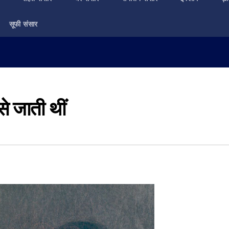
सूफी संसार
े जाती थीं