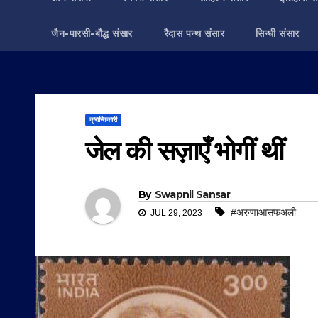
जैन-पारसी-बौद्ध संसार
रैदास पन्थ संसार
सिन्धी संसार
क्रान्तिकारी
जेल की सज़ाएँ भोगीं थीं
By
Swapnil Sansar
#अरुणाआसफअली
JUL 29, 2023