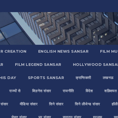
R CREATION
ENGLISH NEWS SANSAR
FILM MU
AR
FILM LEGEND SANSAR
HOLLYWOOD SANSA
HIS DAY
SPORTS SANSAR
क्रान्तिकारी
लखनऊ
राज्यों से
बिज़नेस संसार
राजनीति
विदेश
शख़्सियत
य संसार
मीडिया संसार
सिने संसार
सिने लीजेन्ड संसार
हॉली
सेहत संसार
घर संसार
सनातन संसार
इस्लाम
ख़ा