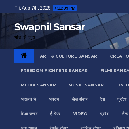
Skip
Fri. Aug 7th, 2026
7:11:06 PM
to
content
Swapnil Sansar
भीड़ से जुदा
ART & CULTURE SANSAR
CREATO
FREEDOM FIGHTERS SANSAR
FILMI SANS
MEDIA SANSAR
MUSIC SANSAR
ON T
अदालत से
अपराध
खेल संसार
देश
प्रदेश
शिक्षा संसार
ई-पेपर
VIDEO
प्रदेश
सैन्
आर्य समाज
रंगमंच संसार
साहित्य संसार
इतिहास से