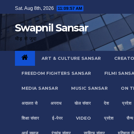
Skip
Sat. Aug 8th, 2026
11:09:58 AM
to
content
Swapnil Sansar
भीड़ से जुदा
ART & CULTURE SANSAR
CREATO
FREEDOM FIGHTERS SANSAR
FILMI SANS
MEDIA SANSAR
MUSIC SANSAR
ON T
अदालत से
अपराध
खेल संसार
देश
प्रदेश
शिक्षा संसार
ई-पेपर
VIDEO
प्रदेश
सैन्
आर्य समाज
रंगमंच संसार
साहित्य संसार
इतिहास से