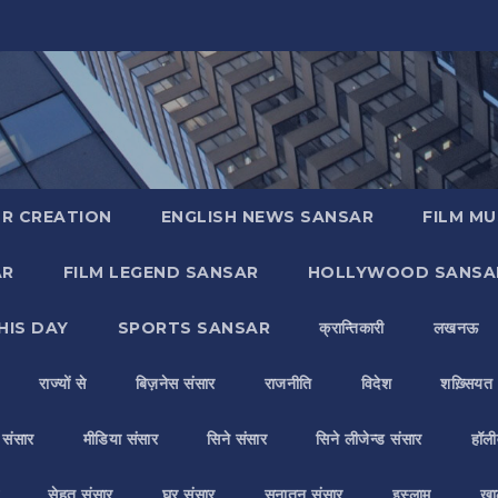
R CREATION
ENGLISH NEWS SANSAR
FILM MU
AR
FILM LEGEND SANSAR
HOLLYWOOD SANSA
HIS DAY
SPORTS SANSAR
क्रान्तिकारी
लखनऊ
राज्यों से
बिज़नेस संसार
राजनीति
विदेश
शख़्सियत
य संसार
मीडिया संसार
सिने संसार
सिने लीजेन्ड संसार
हॉली
सेहत संसार
घर संसार
सनातन संसार
इस्लाम
ख़ा