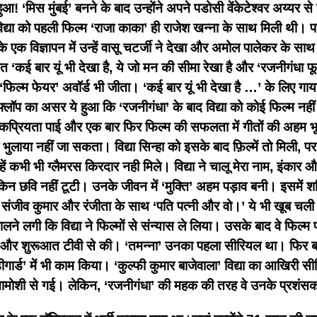
हुआ! ‘मिस मुंबई’ बनने के बाद उन्होंने अपने पडोसी वेंकेटेश्वर अय्यर से
द्या को पहली फिल्म ‘राजा काका’ ही राजेश खन्ना के साथ मिली थी। पर
के एक विज्ञापन में उन्हें वासू चटर्जी ने देखा और अमोल पालेकर के स
 ‘कई बार यूं भी देखा है, ये जो मन की सीमा रेखा है और ‘रजनीगंधा 
का ‘फिल्म फेयर’ अवॉर्ड भी जीता। ‘कई बार यूं भी देखा है …’ के लिए ग
प का असर ये हुआ कि ‘रजनीगंधा’ के बाद विद्या को कोई फिल्म नहीं म
कप्रियता पाई और एक बार फिर फिल्म की सफलता में गीतों की अहम भूमि
भुलाया नहीं जा सकता। विद्या सिन्हा को इसके बाद फ़िल्में तो मिली, 
भी भी ग्लैमरस किरदार नही मिले। विद्या ने चालू मेरा नाम, इंकार और 
लेकिन छवि नहीं टूटी। उनके जीवन में ‘मुक्ति’ अहम पड़ाव बनी। इसमें 
थी संजीव कुमार और रंजीता के साथ ‘पति पत्नी और वो।’ ये भी खूब चली
े लगी कि विद्या ने फिल्मों से संन्यास ले लिया। उसके बाद वे फिल्म प
 और शुरूआत टीवी से की। ‘तमन्ना’ उनका पहला सीरियल था। फिर बहूरान
डीगार्ड’ में भी काम किया। ‘कुल्फी कुमार बाजेवाला’ विद्या का आखिरी 
 ख़ामोशी से गई। लेकिन, ‘रजनीगंधा’ की महक की तरह वे उनके प्रशंसकों 