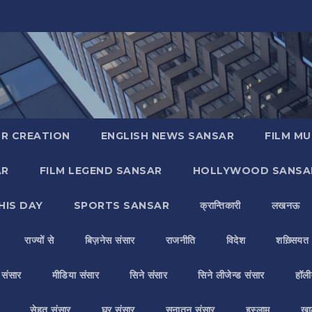
R CREATION
ENGLISH NEWS SANSAR
FILM MU
AR
FILM LEGEND SANSAR
HOLLYWOOD SANSA
HIS DAY
SPORTS SANSAR
क्रान्तिकारी
लखनऊ
राज्यों से
बिज़नेस संसार
राजनीति
विदेश
शख़्सियत
य संसार
मीडिया संसार
सिने संसार
सिने लीजेन्ड संसार
हॉली
सेहत संसार
घर संसार
सनातन संसार
इस्लाम
ख़ा