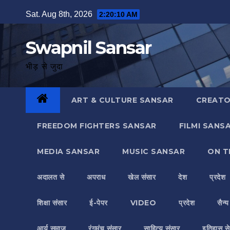
Skip
Sat. Aug 8th, 2026
2:20:11 AM
to
content
Swapnil Sansar
भीड़ से जुदा
ART & CULTURE SANSAR
CREATO
FREEDOM FIGHTERS SANSAR
FILMI SANS
MEDIA SANSAR
MUSIC SANSAR
ON T
अदालत से
अपराध
खेल संसार
देश
प्रदेश
शिक्षा संसार
ई-पेपर
VIDEO
प्रदेश
सैन्
आर्य समाज
रंगमंच संसार
साहित्य संसार
इतिहास से