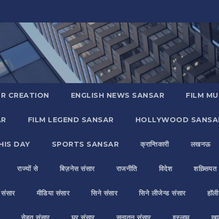
R CREATION
ENGLISH NEWS SANSAR
FILM MU
AR
FILM LEGEND SANSAR
HOLLYWOOD SANSA
HIS DAY
SPORTS SANSAR
क्रान्तिकारी
लखनऊ
राज्यों से
बिज़नेस संसार
राजनीति
विदेश
शख़्सियत
य संसार
मीडिया संसार
सिने संसार
सिने लीजेन्ड संसार
हॉली
सेहत संसार
घर संसार
सनातन संसार
इस्लाम
ख़ा