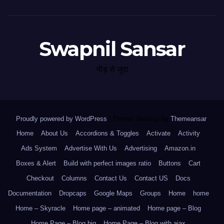
Swapnil Sansar
भीड़ से जुदा
Proudly powered by WordPress
|
Theme: Newsup by
Themeansar
.
Home
About Us
Accordions & Toggles
Activate
Activity
Ads System
Advertise With Us
Advertising
Amazon.in
Boxes & Alert
Build with perfect images ratio
Buttons
Cart
Checkout
Columns
Contact Us
Contact US
Docs
Documentation
Dropcaps
Google Maps
Groups
Home
home
Home – Skyracle
Home page – animated
Home page – Blog
Home Page – Blog big
Home Page – Blog with ajax