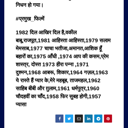
निधन हो गया।
#प्रमुख_फिल्में
1982 दिल आखिर दिल है,वकील
बाबू,राजपूत,1981 आहिस्ता आहिस्ता,1979 सलाम
मेमसाब,1977 चाचा भतीजा,अमानत,आशिक हूँ
बहारों का,1975 आँधी ,1974 आप की कसम,प्रेम
शास्त्र, दोस्त 1973 हीरा पन्ना ,1971
दुश्मन,1968 आबरू, शिकार,1964 गज़ल,1963
ये रास्ते हैं प्यार के,मेरे महबूब, ताजमहल,1962
साहिब बीबी और ग़ुलाम,1961 धर्मपुत्र,1960
चौदहवीं का चाँद,1958 फिर सुबह होगी,1957
प्यासा