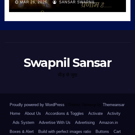
MAR 26, 2026
SANSAR SWAPNIL
Swapnil Sansar
भीड़ से जुदा
Proudly powered by WordPress
|
Theme: Newsup by
Themeansar
.
Home
About Us
Accordions & Toggles
Activate
Activity
Ads System
Advertise With Us
Advertising
Amazon.in
Boxes & Alert
Build with perfect images ratio
Buttons
Cart