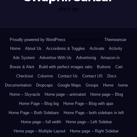
भीड़ से जुदा
Proudly powered by WordPress
|
Theme: Newsup by
Themeansar
.
Home
About Us
Accordions & Toggles
Activate
Activity
Ads System
Advertise With Us
Advertising
Amazon.in
Boxes & Alert
Build with perfect images ratio
Buttons
Cart
Checkout
Columns
Contact Us
Contact US
Docs
Documentation
Dropcaps
Google Maps
Groups
Home
home
Home – Skyracle
Home page – animated
Home page – Blog
Home Page – Blog big
Home Page – Blog with ajax
Home Page – Both Sidebars
Home Page – both sidebars in left
Home page – full width
Home page – Left Sidebar
Home page – Multiple Layout
Home page – Right Sidebar