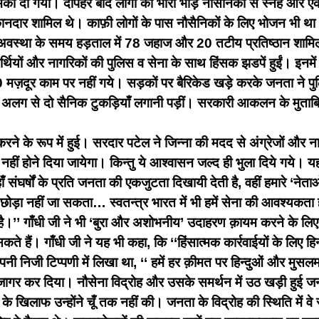
मकी दी गयी। दोपहर बाद लोगों की भारी भीड़ नौसैनिकों से स्नेह और ए
ुकानदार शामिल थे। काफ़ी लोगों के पास नौसैनिकों के लिए भोजन भी था
वस्था के समय हड़ताल में 78 जहाज और 20 तटीय प्रतिष्ठान शामिल थ
ार्थियों और नागरिकों की पुलिस व सेना के साथ हिंसक झडपें हुईं। इनमें
 मज़दूर काम पर नहीं गये। सड़कों पर बैरिकेड खड़े करके जनता ने प
 पर अलग से दो सैनिक टुकड़ियाँ लगानी पड़ीं। सरकारी आकलन के मु
।
ण करने के रूप में हुई। सरदार पटेल ने जिन्ना की मदद से अंग्रेजों औ
 नहीं होने दिया जायेगा। किन्तु ये आश्वासन जल्द ही भुला दिये गये। 
हाँ संघर्षों के प्रति जनता की एकजुटता दिखायी देती है, वहीं हमारे ‘न
ो छोड़ा नहीं जा सकता… स्वतन्त्र भारत में भी हमें सेना की आवश्यक
’’ गाँधी जी ने भी ‘बुरा और अशोभनीय’ उदाहरण क़ायम करने के लिए नौसै
कते हैं। गाँधी जी ने यह भी कहा, कि ‘‘हिंसात्मक कार्रवाईयों के लिए
ी निजी टिप्पणी में लिखा था, ‘‘ हमें हर क़ीमत पर हिन्दुओं और मुस
जागर कर दिया। नौसेना विद्रोह और उसके समर्थन में उठ खड़ी हुई जनता
 के खिलाफ उन्होंने चूँ तक नहीं की। जनता के विद्रोह की स्थिति में व