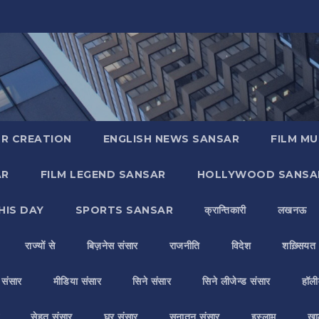
R CREATION
ENGLISH NEWS SANSAR
FILM MU
AR
FILM LEGEND SANSAR
HOLLYWOOD SANSA
HIS DAY
SPORTS SANSAR
क्रान्तिकारी
लखनऊ
राज्यों से
बिज़नेस संसार
राजनीति
विदेश
शख़्सियत
य संसार
मीडिया संसार
सिने संसार
सिने लीजेन्ड संसार
हॉली
सेहत संसार
घर संसार
सनातन संसार
इस्लाम
ख़ा