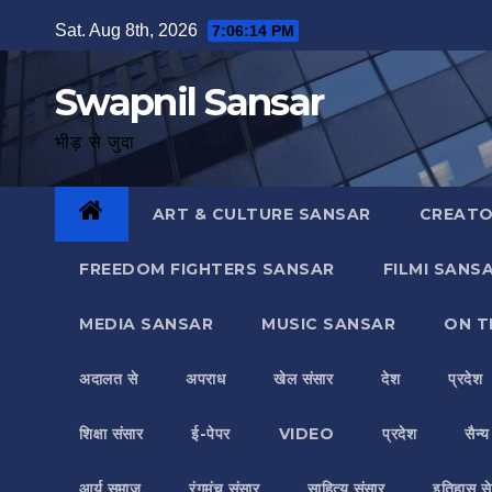
Skip
Sat. Aug 8th, 2026
7:06:15 PM
to
content
Swapnil Sansar
भीड़ से जुदा
ART & CULTURE SANSAR
CREATO
FREEDOM FIGHTERS SANSAR
FILMI SANS
MEDIA SANSAR
MUSIC SANSAR
ON T
अदालत से
अपराध
खेल संसार
देश
प्रदेश
शिक्षा संसार
ई-पेपर
VIDEO
प्रदेश
सैन्
आर्य समाज
रंगमंच संसार
साहित्य संसार
इतिहास से