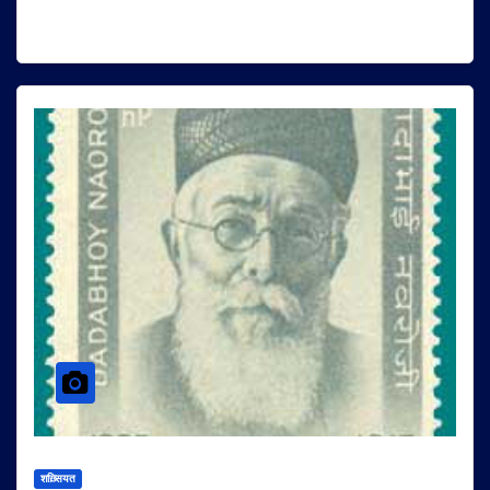
शख़्सियत