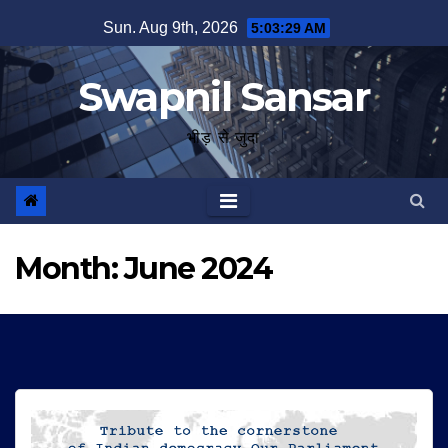
Skip
Sun. Aug 9th, 2026
5:03:30 AM
to
content
Swapnil Sansar
भीड़ से जुदा
Month:
June 2024