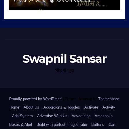
MAR 26, 2026
SANSAR SWAPNIL
Swapnil Sansar
भीड़ से जुदा
Proudly powered by WordPress
|
Theme: Newsup by
Themeansar
.
Home
About Us
Accordions & Toggles
Activate
Activity
Ads System
Advertise With Us
Advertising
Amazon.in
Boxes & Alert
Build with perfect images ratio
Buttons
Cart