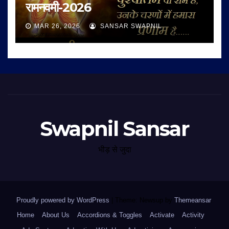
रामनवमी-2026
MAR 26, 2026
SANSAR SWAPNIL
Swapnil Sansar
भीड़ से जुदा
Proudly powered by WordPress
|
Theme: Newsup by
Themeansar
.
Home
About Us
Accordions & Toggles
Activate
Activity