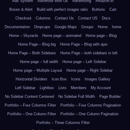
Ads System
Advertise With Us
Advertising
Amazon.in
Boxes & Alert
Build with perfect images ratio
Buttons
Cart
Checkout
Columns
Contact Us
Contact US
Docs
Documentation
Dropcaps
Google Maps
Groups
Home
home
Home – Skyracle
Home page – animated
Home page – Blog
Home Page – Blog big
Home Page – Blog with ajax
Home Page – Both Sidebars
Home Page – both sidebars in left
Home page – full width
Home page – Left Sidebar
Home page – Multiple Layout
Home page – Right Sidebar
Horizontal Dividers
Icon Box
Icons
Images Gallery
Left Sidebar
Lightbox
Lists
Members
My Account
No Sidebar Content Centered
No Sidebar Full Width
Page Builder
Portfolio – Four Columns Filter
Portfolio – Four Columns Pagination
Portfolio – One Column Filter
Portfolio – One Column Pagination
Portfolio – Three Columns Filter