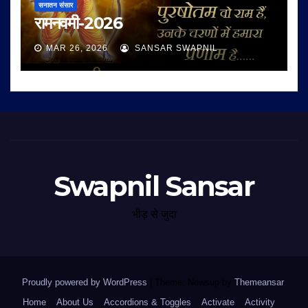
सनातन संसार
रामनवमी-2026
MAR 26, 2026
SANSAR SWAPNIL
Swapnil Sansar
भीड़ से जुदा
Proudly powered by WordPress
|
Theme: Newsup by
Themeansar
.
Home
About Us
Accordions & Toggles
Activate
Activity