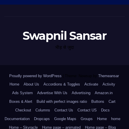
Swapnil Sansar
भीड़ से जुदा
Proudly powered by WordPress
|
Theme: Newsup by
Themeansar
.
Home
About Us
Accordions & Toggles
Activate
Activity
Ads System
Advertise With Us
Advertising
Amazon.in
Boxes & Alert
Build with perfect images ratio
Buttons
Cart
Checkout
Columns
Contact Us
Contact US
Docs
Documentation
Dropcaps
Google Maps
Groups
Home
home
Home – Skyracle
Home page – animated
Home page – Blog