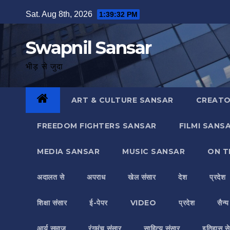
Skip
Sat. Aug 8th, 2026
1:39:34 PM
to
content
Swapnil Sansar
भीड़ से जुदा
ART & CULTURE SANSAR
CREATO
FREEDOM FIGHTERS SANSAR
FILMI SANS
MEDIA SANSAR
MUSIC SANSAR
ON T
अदालत से
अपराध
खेल संसार
देश
प्रदेश
शिक्षा संसार
ई-पेपर
VIDEO
प्रदेश
सैन्
आर्य समाज
रंगमंच संसार
साहित्य संसार
इतिहास से