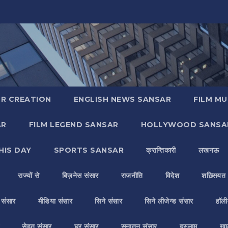
R CREATION
ENGLISH NEWS SANSAR
FILM MU
AR
FILM LEGEND SANSAR
HOLLYWOOD SANSA
HIS DAY
SPORTS SANSAR
क्रान्तिकारी
लखनऊ
राज्यों से
बिज़नेस संसार
राजनीति
विदेश
शख़्सियत
य संसार
मीडिया संसार
सिने संसार
सिने लीजेन्ड संसार
हॉली
सेहत संसार
घर संसार
सनातन संसार
इस्लाम
ख़ा