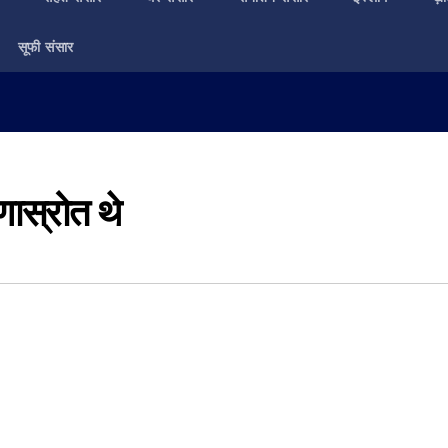
सूफी संसार
णास्रोत थे