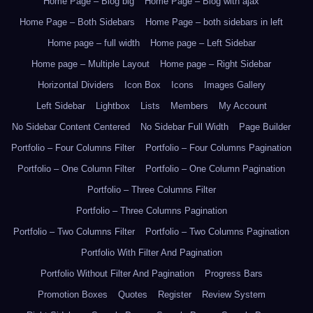
Home Page – Blog big
Home Page – Blog with ajax
Home Page – Both Sidebars
Home Page – both sidebars in left
Home page – full width
Home page – Left Sidebar
Home page – Multiple Layout
Home page – Right Sidebar
Horizontal Dividers
Icon Box
Icons
Images Gallery
Left Sidebar
Lightbox
Lists
Members
My Account
No Sidebar Content Centered
No Sidebar Full Width
Page Builder
Portfolio – Four Columns Filter
Portfolio – Four Columns Pagination
Portfolio – One Column Filter
Portfolio – One Column Pagination
Portfolio – Three Columns Filter
Portfolio – Three Columns Pagination
Portfolio – Two Columns Filter
Portfolio – Two Columns Pagination
Portfolio With Filter And Pagination
Portfolio Without Filter And Pagination
Progress Bars
Promotion Boxes
Quotes
Register
Review System