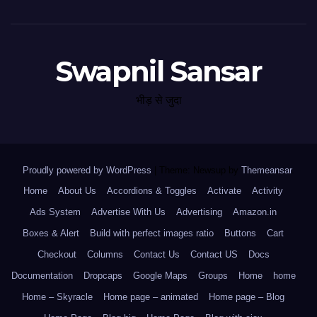
Swapnil Sansar
भीड़ से जुदा
Proudly powered by WordPress
|
Theme: Newsup by
Themeansar
.
Home
About Us
Accordions & Toggles
Activate
Activity
Ads System
Advertise With Us
Advertising
Amazon.in
Boxes & Alert
Build with perfect images ratio
Buttons
Cart
Checkout
Columns
Contact Us
Contact US
Docs
Documentation
Dropcaps
Google Maps
Groups
Home
home
Home – Skyracle
Home page – animated
Home page – Blog