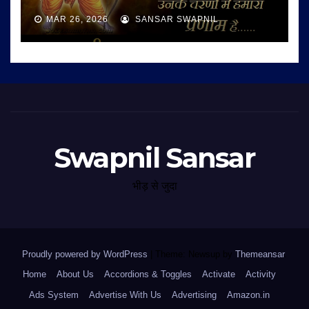
MAR 26, 2026
SANSAR SWAPNIL
Swapnil Sansar
भीड़ से जुदा
Proudly powered by WordPress
|
Theme: Newsup by
Themeansar
.
Home
About Us
Accordions & Toggles
Activate
Activity
Ads System
Advertise With Us
Advertising
Amazon.in