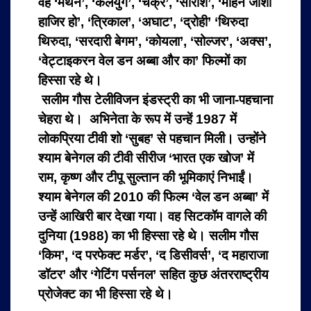
वह ‘मंथन’, ‘कलयुग’, ‘चक्र’, ‘सारांश’, ‘मोहन जोशी
हाजिर हो’, ‘त्रिकाल’, ‘अघाट’, ‘द्रोही’ ‘थिरुदा
थिरुदा, ‘सरदारी बेगम’, ‘कोयला’, ‘सोल्जर’, ‘अक्स’,
‘वेट्टाइकरन वेल डन अब्बा और का’ फिल्मों का
हिस्सा रहे थे।
सलीम गौस टेलीविजन इंडस्ट्री का भी जाना-पहचाना
चेहरा थे। अभिनेता के रूप में उन्हें 1987 में
लोकप्रिया टीवी शो ‘सुबह’ से पहचान मिली। उन्होंने
श्याम बेनेगल की टीवी सीरीज ‘भारत एक खोज’ में
राम, कृष्ण और टीपू सुल्तान की भूमिकाएं निभाईं।
श्याम बेनेगल की 2010 की फिल्म ‘वेल डन अब्बा’ में
उन्हें आखिरी बार देखा गया। वह सिटकॉम वागले की
दुनिया (1988) का भी हिस्सा रहे थे। सलीम गौस
‘किम’, ‘द परफेक्ट मर्डर’, ‘द डिसीवर्स’, ‘द महाराजा
डॉटर’ और ‘गेटिंग पर्सनल’ सहित कुछ अंतरराष्ट्रीय
प्रोजेक्ट का भी हिस्सा रहे थे।