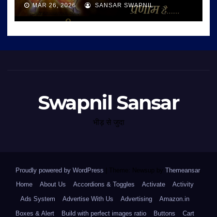
MAR 26, 2026
SANSAR SWAPNIL
Swapnil Sansar
भीड़ से जुदा
Proudly powered by WordPress
|
Theme: Newsup by
Themeansar
.
Home
About Us
Accordions & Toggles
Activate
Activity
Ads System
Advertise With Us
Advertising
Amazon.in
Boxes & Alert
Build with perfect images ratio
Buttons
Cart