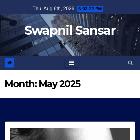
Skip
Thu. Aug 6th, 2026
6:03:23 PM
to
content
Swapnil Sansar
भीड़ से जुदा
Month:
May 2025