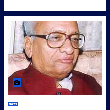
शख़्सियत