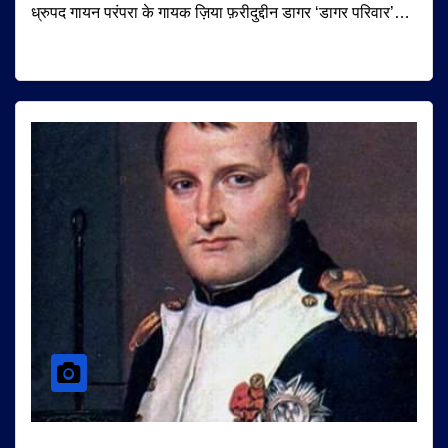
ध्रुपद गायन परंपरा के गायक ज़िया फ़रीदुद्दीन डागर ‘डागर परिवार’…