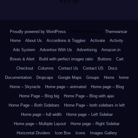
भीड़ से जुदा
Proudly powered by WordPress
|
Theme: Newsup by
Themeansar
.
Home
About Us
Accordions & Toggles
Activate
Activity
Ads System
Advertise With Us
Advertising
Amazon.in
Boxes & Alert
Build with perfect images ratio
Buttons
Cart
Checkout
Columns
Contact Us
Contact US
Docs
Documentation
Dropcaps
Google Maps
Groups
Home
home
Home – Skyracle
Home page – animated
Home page – Blog
Home Page – Blog big
Home Page – Blog with ajax
Home Page – Both Sidebars
Home Page – both sidebars in left
Home page – full width
Home page – Left Sidebar
Home page – Multiple Layout
Home page – Right Sidebar
Horizontal Dividers
Icon Box
Icons
Images Gallery