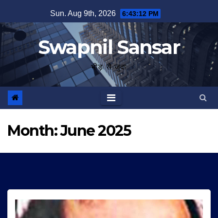
Skip
Sun. Aug 9th, 2026
6:43:13 PM
to
content
Swapnil Sansar
भीड़ से जुदा
Month:
June 2025