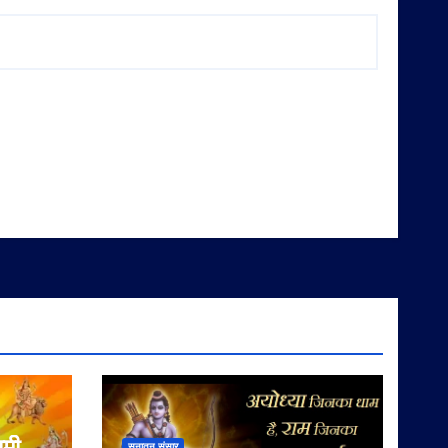
वमी
सनातन संसार