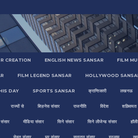
R CREATION
ENGLISH NEWS SANSAR
FILM MU
AR
FILM LEGEND SANSAR
HOLLYWOOD SANSA
HIS DAY
SPORTS SANSAR
क्रान्तिकारी
लखनऊ
राज्यों से
बिज़नेस संसार
राजनीति
विदेश
शख़्सियत
य संसार
मीडिया संसार
सिने संसार
सिने लीजेन्ड संसार
हॉली
सेहत संसार
घर संसार
सनातन संसार
इस्लाम
ख़ा