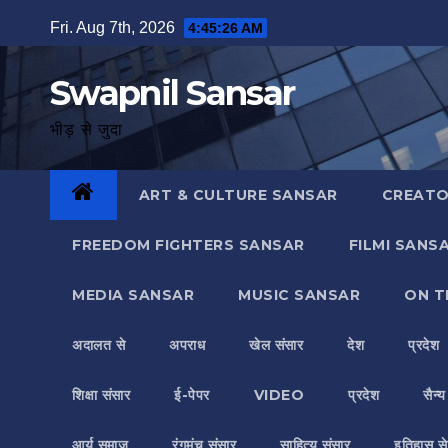
Skip
Fri. Aug 7th, 2026
4:45:27 AM
to
content
Swapnil Sansar
भीड़ से जुदा
ART & CULTURE SANSAR
CREATO
FREEDOM FIGHTERS SANSAR
FILMI SANS
MEDIA SANSAR
MUSIC SANSAR
ON T
अदालत से
अपराध
खेल संसार
देश
प्रदेश
शिक्षा संसार
ई-पेपर
VIDEO
प्रदेश
सैन्
आर्य समाज
रंगमंच संसार
साहित्य संसार
इतिहास से