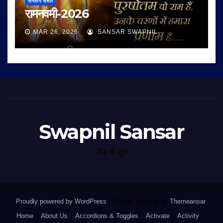
सनातन संसार
रामनवमी-2026
MAR 26, 2026
SANSAR SWAPNIL
Swapnil Sansar
भीड़ से जुदा
Proudly powered by WordPress
|
Theme: Newsup by
Themeansar
.
Home
About Us
Accordions & Toggles
Activate
Activity