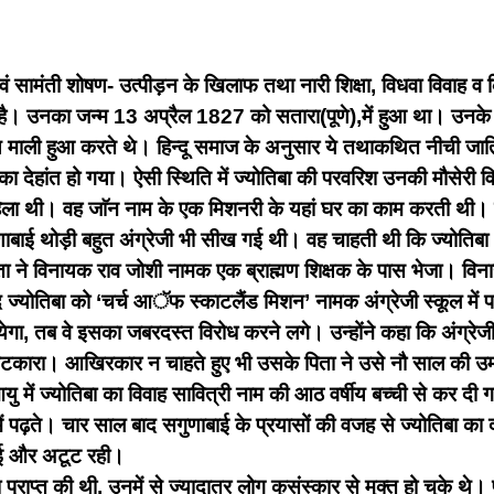
वं सामंती शोषण- उत्पीड़न के खिलाफ तथा नारी शिक्षा, विधवा विवाह व 
 है।
उनका जन्म 13 अप्रैल 1827 को सतारा(पूणे),में हुआ था। उनके 
त्रिय माली हुआ करते थे। हिन्दू समाज के अनुसार ये तथाकथित नीची ज
ा देहांत हो गया। ऐसी स्थिति में ज्योतिबा की परवरिश उनकी मौसेरी 
ला थी। वह जाॅन नाम के एक मिशनरी के यहां घर का काम करती थी। जाॅन
णाबाई थोड़ी बहुत अंग्रेजी भी सीख गई थी। वह चाहती थी कि ज्योतिब
 पिता ने विनायक राव जोशी नामक एक ब्राह्मण शिक्षक के पास भेजा। वि
ज्योतिबा को ‘चर्च आॅफ स्काटलैंड मिशन’ नामक अंग्रेजी स्कूल में पढ़ा
येगा, तब वे इसका जबरदस्त विरोध करने लगे। उन्होंने कहा कि अंग्रेजी 
फटकारा। आखिरकार न चाहते हुए भी उसके पिता ने उसे नौ साल की उम्र मे
यु में ज्योतिबा का विवाह सावित्री नाम की आठ वर्षीय बच्ची से कर दी
ं पढ़ते। चार साल बाद सगुणाबाई के प्रयासों की वजह से ज्योतिबा का दा
हुई और अटूट रही।
ा प्राप्त की थी, उनमें से ज्यादातर लोग कुसंस्कार से मुक्त हो चुके 