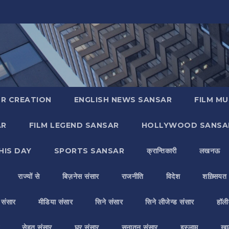
R CREATION
ENGLISH NEWS SANSAR
FILM MU
AR
FILM LEGEND SANSAR
HOLLYWOOD SANSA
HIS DAY
SPORTS SANSAR
क्रान्तिकारी
लखनऊ
राज्यों से
बिज़नेस संसार
राजनीति
विदेश
शख़्सियत
य संसार
मीडिया संसार
सिने संसार
सिने लीजेन्ड संसार
हॉली
सेहत संसार
घर संसार
सनातन संसार
इस्लाम
ख़ा