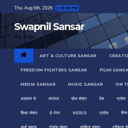
Skip
Thu. Aug 6th, 2026
1:38:59 PM
to
content
Swapnil Sansar
भीड़ से जुदा
ART & CULTURE SANSAR
CREATO
FREEDOM FIGHTERS SANSAR
FILMI SANS
MEDIA SANSAR
MUSIC SANSAR
ON T
अदालत से
अपराध
खेल संसार
देश
प्रदेश
शिक्षा संसार
ई-पेपर
VIDEO
प्रदेश
सैन्
आर्य समाज
रंगमंच संसार
साहित्य संसार
इतिहास से