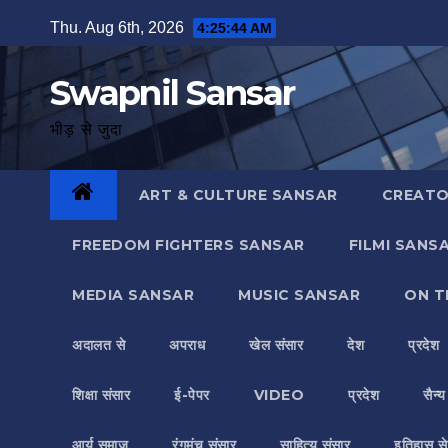
Skip
Thu. Aug 6th, 2026
4:25:45 AM
to
content
Swapnil Sansar
भीड़ से जुदा
ART & CULTURE SANSAR
CREATO
FREEDOM FIGHTERS SANSAR
FILMI SANS
MEDIA SANSAR
MUSIC SANSAR
ON T
अदालत से
अपराध
खेल संसार
देश
प्रदेश
शिक्षा संसार
ई-पेपर
VIDEO
प्रदेश
सैन्
आर्य समाज
रंगमंच संसार
साहित्य संसार
इतिहास से