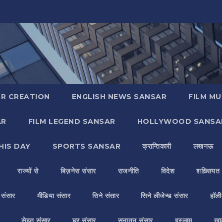
R CREATION
ENGLISH NEWS SANSAR
FILM MU
AR
FILM LEGEND SANSAR
HOLLYWOOD SANSA
HIS DAY
SPORTS SANSAR
क्रान्तिकारी
लखनऊ
राज्यों से
बिज़नेस संसार
राजनीति
विदेश
शख़्सियत
य संसार
मीडिया संसार
सिने संसार
सिने लीजेन्ड संसार
हॉली
सेहत संसार
घर संसार
सनातन संसार
इस्लाम
ख़ा