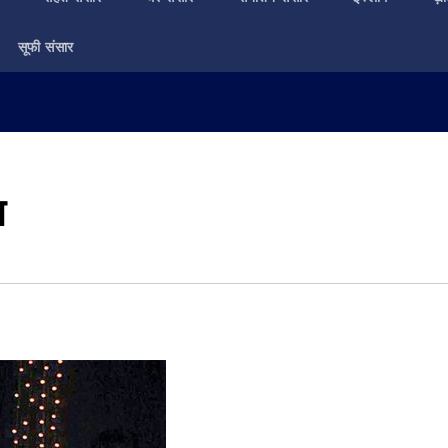
सूफी संसार
ा