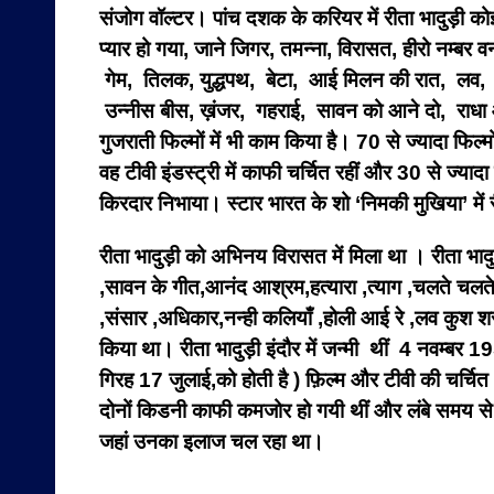
संजोग वॉल्टर। पांच दशक के करियर में रीता भादुड़ी कोई म
प्यार हो गया, जाने जिगर, तमन्ना, विरासत, हीरो नम्
गेम, तिलक, युद्धपथ, बेटा, आई मिलन की रात, लव, नया
उन्नीस बीस, ख़ंजर, गहराई, सावन को आने दो, राधा और 
गुजराती फिल्मों में भी काम किया है। 70 से ज्यादा फिल्म
वह टीवी इंडस्ट्री में काफी चर्चित रहीं और 30 से ज्यादा
किरदार निभाया। स्टार भारत के शो ‘निमकी मुखिया’ में र
रीता भादुड़ी को अभिनय विरासत में मिला था । रीता भादुड़
,सावन के गीत,आनंद आश्रम,हत्यारा ,त्याग ,चलते चलते,
,संसार ,अधिकार,नन्ही कलियाँ ,होली आई रे ,लव कुश शर
किया था
। रीता भादुड़ी इंदौर में जन्मी थीं 4 नवम्बर
गिरह 17 जुलाई,को होती है ) फ़िल्म और टीवी की चर्चि
दोनों किडनी काफी कमजोर हो गयी थीं और लंबे समय से वह
जहां उनका इलाज चल रहा था।