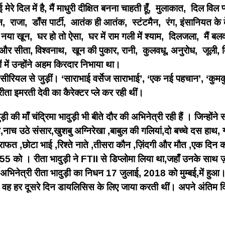
ेरे दिल में है, मैं माधुरी दीक्षित बनना चाहती हूँ, मुलाकात, दिल विल 
बर वन, राजा, डाँस पार्टी, आतंक ही आतंक, स्टंटमैन, रंग, इंसानिय
 खून, घर हो तो ऐसा, घर में राम गली में श्याम, दिलजला, मैं बलवा
सीता, विश्वनाथ, खून की पुकार, रानी, कुलवधू, अनुरोध, जूली, दिन अम
ों में उन्होंने अहम किरदार निभाया था।
 सीरियल से जुड़ीं। ‘साराभाई वर्सेज साराभाई’, ‘एक नई पहचान’, ‘कुमकुम
ीता इमरती देवी का कैरेक्टर प्ले कर रही थीं।
ी की माँ चंद्रिमा भादुड़ी भी बीते दौर की अभिनेत्री रही हैं । जिन्होंन
नाच उठे संसार,खुशबु अग्निरेखा ,बाबुल की गलियां,दो बच्चे दस हाथ
ाफत ,छोटा भाई ,रिश्ते नाते ,तीसरा कौन ,ज़िंदगी और मौत ,एक दिन का 
 1955 को । रीता भादुड़ी ने FTII से डिप्लोमा लिया था,जहाँ उनके सा
त अभिनेत्री रीता भादुड़ी का निधन 17 जुलाई, 2018 को मुम्बई,में ह
 हर दूसरे दिन डायलिसिस के लिए जाया करती थीं। अपने अंतिम दिनों मे