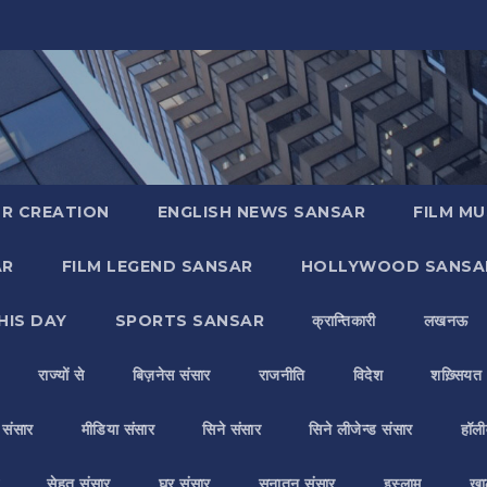
R CREATION
ENGLISH NEWS SANSAR
FILM MU
AR
FILM LEGEND SANSAR
HOLLYWOOD SANSA
HIS DAY
SPORTS SANSAR
क्रान्तिकारी
लखनऊ
राज्यों से
बिज़नेस संसार
राजनीति
विदेश
शख़्सियत
य संसार
मीडिया संसार
सिने संसार
सिने लीजेन्ड संसार
हॉली
सेहत संसार
घर संसार
सनातन संसार
इस्लाम
ख़ा