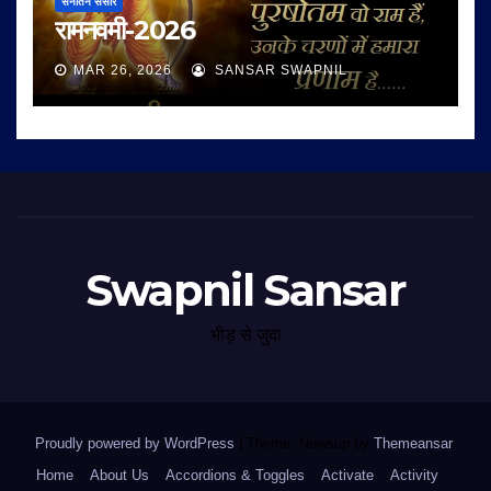
सनातन संसार
रामनवमी-2026
MAR 26, 2026
SANSAR SWAPNIL
Swapnil Sansar
भीड़ से जुदा
Proudly powered by WordPress
|
Theme: Newsup by
Themeansar
.
Home
About Us
Accordions & Toggles
Activate
Activity