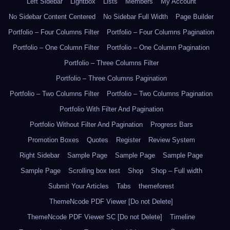
Left Sidebar
Lightbox
Lists
Members
My Account
No Sidebar Content Centered
No Sidebar Full Width
Page Builder
Portfolio – Four Columns Filter
Portfolio – Four Columns Pagination
Portfolio – One Column Filter
Portfolio – One Column Pagination
Portfolio – Three Columns Filter
Portfolio – Three Columns Pagination
Portfolio – Two Columns Filter
Portfolio – Two Columns Pagination
Portfolio With Filter And Pagination
Portfolio Without Filter And Pagination
Progress Bars
Promotion Boxes
Quotes
Register
Review System
Right Sidebar
Sample Page
Sample Page
Sample Page
Sample Page
Scrolling box test
Shop
Shop – Full width
Submit Your Articles
Tabs
themeforest
ThemeNcode PDF Viewer [Do not Delete]
ThemeNcode PDF Viewer SC [Do not Delete]
Timeline