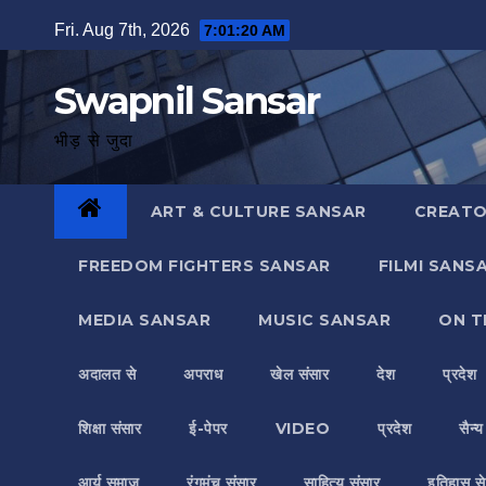
Skip
Fri. Aug 7th, 2026
7:01:21 AM
to
content
Swapnil Sansar
भीड़ से जुदा
ART & CULTURE SANSAR
CREATO
FREEDOM FIGHTERS SANSAR
FILMI SANS
MEDIA SANSAR
MUSIC SANSAR
ON T
अदालत से
अपराध
खेल संसार
देश
प्रदेश
शिक्षा संसार
ई-पेपर
VIDEO
प्रदेश
सैन्
आर्य समाज
रंगमंच संसार
साहित्य संसार
इतिहास से