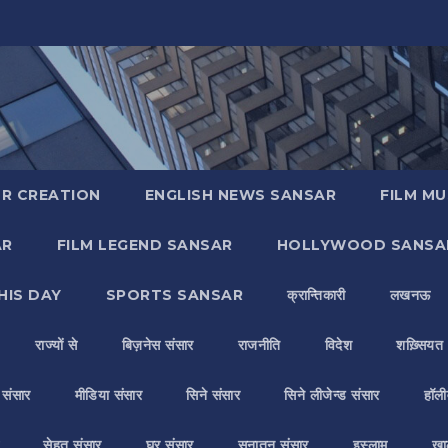
R CREATION
ENGLISH NEWS SANSAR
FILM MU
AR
FILM LEGEND SANSAR
HOLLYWOOD SANSA
HIS DAY
SPORTS SANSAR
क्रान्तिकारी
लखनऊ
राज्यों से
बिज़नेस संसार
राजनीति
विदेश
शख़्सियत
य संसार
मीडिया संसार
सिने संसार
सिने लीजेन्ड संसार
हॉली
सेहत संसार
घर संसार
सनातन संसार
इस्लाम
ख़ा