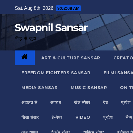
Skip
Sat. Aug 8th, 2026
9:02:10 AM
to
content
Swapnil Sansar
भीड़ से जुदा
ART & CULTURE SANSAR
CREATO
FREEDOM FIGHTERS SANSAR
FILMI SANS
MEDIA SANSAR
MUSIC SANSAR
ON T
अदालत से
अपराध
खेल संसार
देश
प्रदेश
शिक्षा संसार
ई-पेपर
VIDEO
प्रदेश
सैन्
आर्य समाज
रंगमंच संसार
साहित्य संसार
इतिहास से