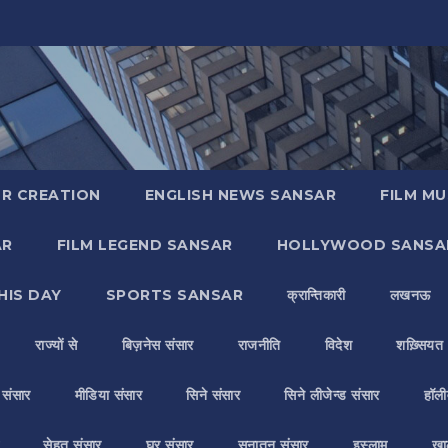
R CREATION
ENGLISH NEWS SANSAR
FILM MU
AR
FILM LEGEND SANSAR
HOLLYWOOD SANSA
HIS DAY
SPORTS SANSAR
क्रान्तिकारी
लखनऊ
राज्यों से
बिज़नेस संसार
राजनीति
विदेश
शख़्सियत
य संसार
मीडिया संसार
सिने संसार
सिने लीजेन्ड संसार
हॉली
सेहत संसार
घर संसार
सनातन संसार
इस्लाम
ख़ा