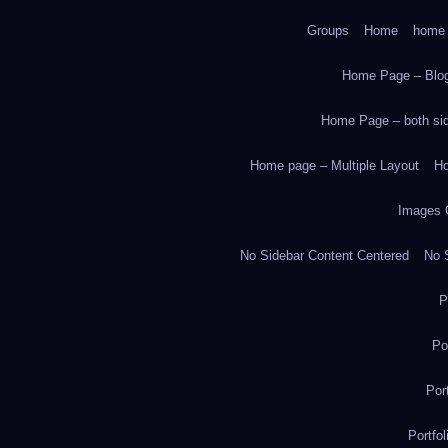
Groups
Home
home
Home Page – Blog
Home Page – both side
Home page – Multiple Layout
Ho
Images 
No Sidebar Content Centered
No S
P
Po
Por
Portfo