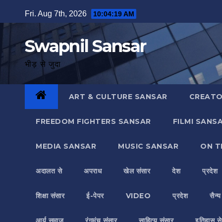
Skip
Fri. Aug 7th, 2026
10:04:20 AM
to
content
Swapnil Sansar
भीड़ से जुदा
ART & CULTURE SANSAR
CREATO
FREEDOM FIGHTERS SANSAR
FILMI SANS
MEDIA SANSAR
MUSIC SANSAR
ON T
अदालत से
अपराध
खेल संसार
देश
प्रदेश
शिक्षा संसार
ई-पेपर
VIDEO
प्रदेश
सैन्
आर्य समाज
रंगमंच संसार
साहित्य संसार
इतिहास से