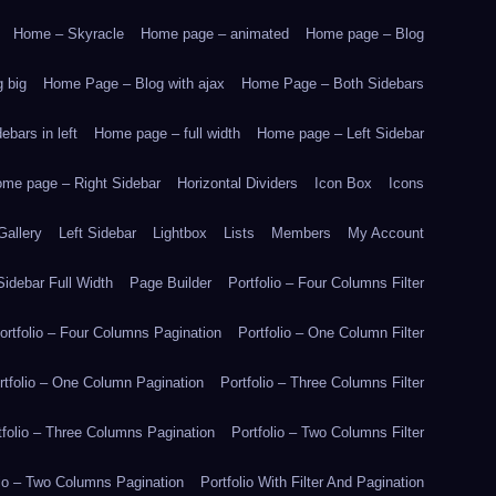
Home – Skyracle
Home page – animated
Home page – Blog
 big
Home Page – Blog with ajax
Home Page – Both Sidebars
bars in left
Home page – full width
Home page – Left Sidebar
me page – Right Sidebar
Horizontal Dividers
Icon Box
Icons
Gallery
Left Sidebar
Lightbox
Lists
Members
My Account
idebar Full Width
Page Builder
Portfolio – Four Columns Filter
ortfolio – Four Columns Pagination
Portfolio – One Column Filter
rtfolio – One Column Pagination
Portfolio – Three Columns Filter
tfolio – Three Columns Pagination
Portfolio – Two Columns Filter
lio – Two Columns Pagination
Portfolio With Filter And Pagination