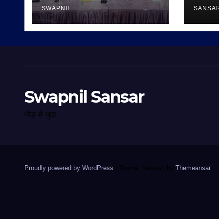
SWAPNIL
SANSA
Swapnil Sansar
भीड़ से जुदा
Proudly powered by WordPress
|
Theme: Newsup by
Themeansar
.