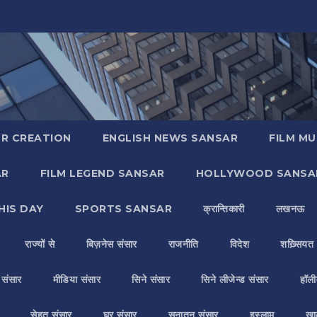
R CREATION
ENGLISH NEWS SANSAR
FILM MU
AR
FILM LEGEND SANSAR
HOLLYWOOD SANSA
HIS DAY
SPORTS SANSAR
क्रान्तिकारी
लखनऊ
राज्यों से
बिज़नेस संसार
राजनीति
विदेश
शख़्सियत
य संसार
मीडिया संसार
सिने संसार
सिने लीजेन्ड संसार
हॉली
सेहत संसार
घर संसार
सनातन संसार
इस्लाम
ख़ा