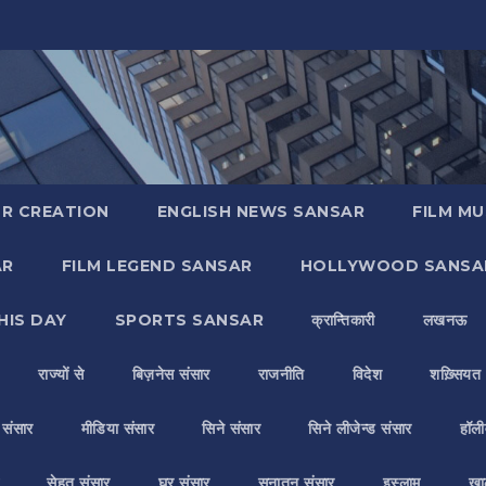
R CREATION
ENGLISH NEWS SANSAR
FILM MU
AR
FILM LEGEND SANSAR
HOLLYWOOD SANSA
HIS DAY
SPORTS SANSAR
क्रान्तिकारी
लखनऊ
राज्यों से
बिज़नेस संसार
राजनीति
विदेश
शख़्सियत
य संसार
मीडिया संसार
सिने संसार
सिने लीजेन्ड संसार
हॉली
सेहत संसार
घर संसार
सनातन संसार
इस्लाम
ख़ा