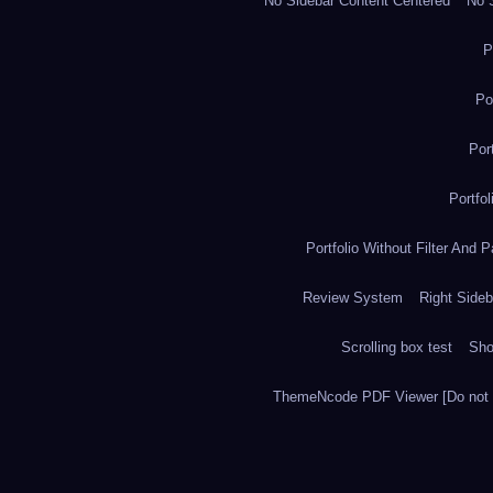
No Sidebar Content Centered
No S
P
Po
Por
Portfo
Portfolio Without Filter And P
Review System
Right Sideb
Scrolling box test
Sh
ThemeNcode PDF Viewer [Do not 