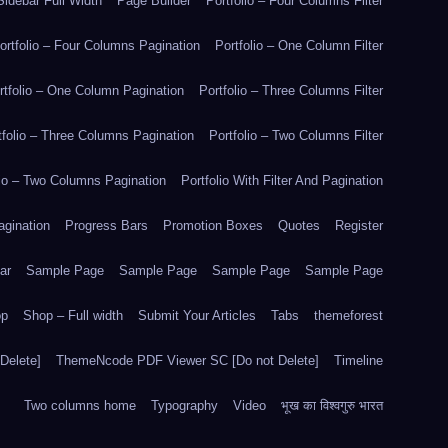
idebar Full Width
Page Builder
Portfolio – Four Columns Filter
ortfolio – Four Columns Pagination
Portfolio – One Column Filter
rtfolio – One Column Pagination
Portfolio – Three Columns Filter
tfolio – Three Columns Pagination
Portfolio – Two Columns Filter
lio – Two Columns Pagination
Portfolio With Filter And Pagination
agination
Progress Bars
Promotion Boxes
Quotes
Register
ar
Sample Page
Sample Page
Sample Page
Sample Page
op
Shop – Full width
Submit Your Articles
Tabs
themeforest
Delete]
ThemeNcode PDF Viewer SC [Do not Delete]
Timeline
Two columns home
Typography
Video
भूख का विश्वगुरु भारत