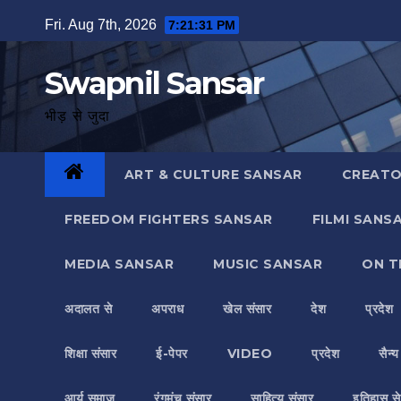
Skip
Fri. Aug 7th, 2026
7:21:32 PM
to
content
Swapnil Sansar
भीड़ से जुदा
ART & CULTURE SANSAR
CREATO
FREEDOM FIGHTERS SANSAR
FILMI SANS
MEDIA SANSAR
MUSIC SANSAR
ON T
अदालत से
अपराध
खेल संसार
देश
प्रदेश
शिक्षा संसार
ई-पेपर
VIDEO
प्रदेश
सैन्
आर्य समाज
रंगमंच संसार
साहित्य संसार
इतिहास से