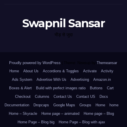
Swapnil Sansar
भीड़ से जुदा
Proudly powered by WordPress
|
Theme: Newsup by
Themeansar
.
Home
About Us
Accordions & Toggles
Activate
Activity
Ads System
Advertise With Us
Advertising
Amazon.in
Boxes & Alert
Build with perfect images ratio
Buttons
Cart
Checkout
Columns
Contact Us
Contact US
Docs
Documentation
Dropcaps
Google Maps
Groups
Home
home
Home – Skyracle
Home page – animated
Home page – Blog
Home Page – Blog big
Home Page – Blog with ajax