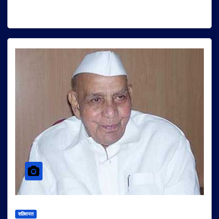
शख़्सियत