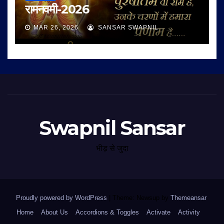
रामनवमी-2026
MAR 26, 2026
SANSAR SWAPNIL
Swapnil Sansar
भीड़ से जुदा
Proudly powered by WordPress
|
Theme: Newsup by
Themeansar
.
Home
About Us
Accordions & Toggles
Activate
Activity