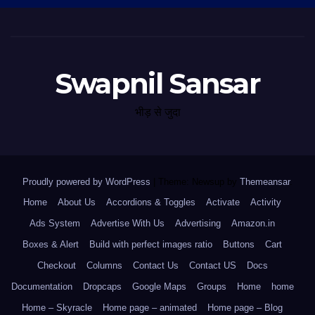
Swapnil Sansar
भीड़ से जुदा
Proudly powered by WordPress
|
Theme: Newsup by
Themeansar
.
Home
About Us
Accordions & Toggles
Activate
Activity
Ads System
Advertise With Us
Advertising
Amazon.in
Boxes & Alert
Build with perfect images ratio
Buttons
Cart
Checkout
Columns
Contact Us
Contact US
Docs
Documentation
Dropcaps
Google Maps
Groups
Home
home
Home – Skyracle
Home page – animated
Home page – Blog