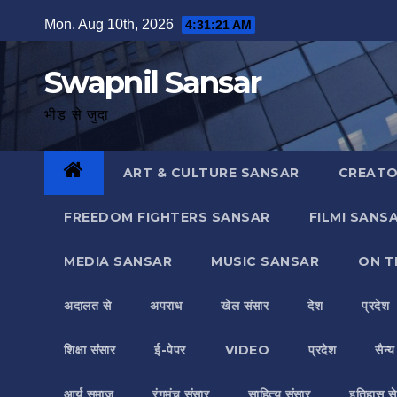
Skip
Mon. Aug 10th, 2026
4:31:22 AM
to
content
Swapnil Sansar
भीड़ से जुदा
ART & CULTURE SANSAR
CREATO
FREEDOM FIGHTERS SANSAR
FILMI SANS
MEDIA SANSAR
MUSIC SANSAR
ON T
अदालत से
अपराध
खेल संसार
देश
प्रदेश
शिक्षा संसार
ई-पेपर
VIDEO
प्रदेश
सैन्
आर्य समाज
रंगमंच संसार
साहित्य संसार
इतिहास से