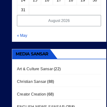
24
25
26
27
28
29
30
31
August 2026
« May
MEDIA SANSAR
Art & Culture Sansar
(22)
Christian Sansar
(88)
Creator Creation
(68)
ENGLISH NEWS SANSAR
(258)