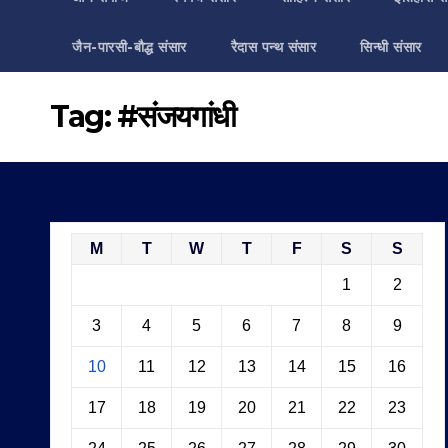
जैन-पारसी-बौद्ध संसार
रैदास पन्थ संसार
सिन्धी संसार
Tag:
#संजयगांधी
M
T
W
T
F
S
S
1
2
3
4
5
6
7
8
9
10
11
12
13
14
15
16
17
18
19
20
21
22
23