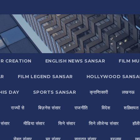
R CREATION
ENGLISH NEWS SANSAR
FILM MU
AR
FILM LEGEND SANSAR
HOLLYWOOD SANSA
HIS DAY
SPORTS SANSAR
क्रान्तिकारी
लखनऊ
राज्यों से
बिज़नेस संसार
राजनीति
विदेश
शख़्सियत
य संसार
मीडिया संसार
सिने संसार
सिने लीजेन्ड संसार
हॉली
सेहत संसार
घर संसार
सनातन संसार
इस्लाम
ख़ा