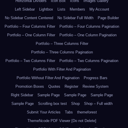
Horizontal Dividers
Icon Box
Icons
Images Gallery
Left Sidebar
Lightbox
Lists
Members
My Account
No Sidebar Content Centered
No Sidebar Full Width
Page Builder
Portfolio – Four Columns Filter
Portfolio – Four Columns Pagination
Portfolio – One Column Filter
Portfolio – One Column Pagination
Portfolio – Three Columns Filter
Portfolio – Three Columns Pagination
Portfolio – Two Columns Filter
Portfolio – Two Columns Pagination
Portfolio With Filter And Pagination
Portfolio Without Filter And Pagination
Progress Bars
Promotion Boxes
Quotes
Register
Review System
Right Sidebar
Sample Page
Sample Page
Sample Page
Sample Page
Scrolling box test
Shop
Shop – Full width
Submit Your Articles
Tabs
themeforest
ThemeNcode PDF Viewer [Do not Delete]