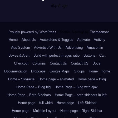
भीड़ से जुदा
Proudly powered by WordPress
|
Theme: Newsup by
Themeansar
.
Home
About Us
Accordions & Toggles
Activate
Activity
Ads System
Advertise With Us
Advertising
Amazon.in
Boxes & Alert
Build with perfect images ratio
Buttons
Cart
Checkout
Columns
Contact Us
Contact US
Docs
Documentation
Dropcaps
Google Maps
Groups
Home
home
Home – Skyracle
Home page – animated
Home page – Blog
Home Page – Blog big
Home Page – Blog with ajax
Home Page – Both Sidebars
Home Page – both sidebars in left
Home page – full width
Home page – Left Sidebar
Home page – Multiple Layout
Home page – Right Sidebar