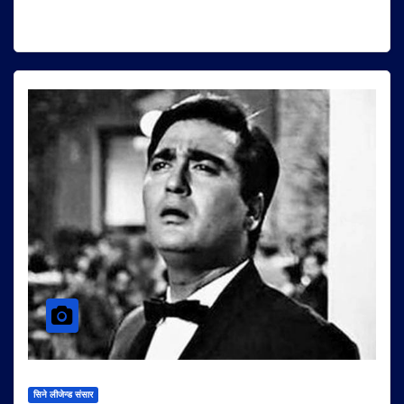
सिने लीजेन्ड संसार