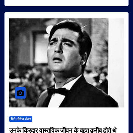
सिने लीजेन्ड संसार
उनके किरदार वास्तविक जीवन के बहुत क़रीब होते थे