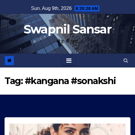
Skip
Sun. Aug 9th, 2026
8:20:28 AM
to
content
Swapnil Sansar
भीड़ से जुदा
Tag:
#kangana #sonakshi