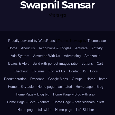
Swapnil Sansar
भीड़ से जुदा
Proudly powered by WordPress
|
Theme: Newsup by
Themeansar
.
Home
About Us
Accordions & Toggles
Activate
Activity
Ads System
Advertise With Us
Advertising
Amazon.in
Boxes & Alert
Build with perfect images ratio
Buttons
Cart
Checkout
Columns
Contact Us
Contact US
Docs
Documentation
Dropcaps
Google Maps
Groups
Home
home
Home – Skyracle
Home page – animated
Home page – Blog
Home Page – Blog big
Home Page – Blog with ajax
Home Page – Both Sidebars
Home Page – both sidebars in left
Home page – full width
Home page – Left Sidebar