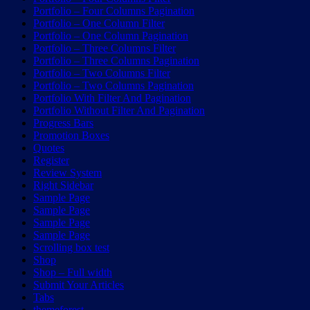
Portfolio – Four Columns Pagination
Portfolio – One Column Filter
Portfolio – One Column Pagination
Portfolio – Three Columns Filter
Portfolio – Three Columns Pagination
Portfolio – Two Columns Filter
Portfolio – Two Columns Pagination
Portfolio With Filter And Pagination
Portfolio Without Filter And Pagination
Progress Bars
Promotion Boxes
Quotes
Register
Review System
Right Sidebar
Sample Page
Sample Page
Sample Page
Sample Page
Scrolling box test
Shop
Shop – Full width
Submit Your Articles
Tabs
themeforest