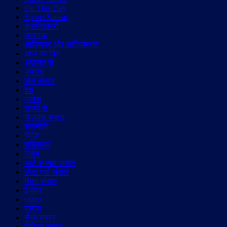
On This Day
Sports Sansar
क्रान्तिकारी
लखनऊ
आविष्कार और आविष्कारक
आज का दिन
अदालत से
अपराध
खेल संसार
देश
प्रदेश
राज्यों से
बिज़नेस संसार
राजनीति
विदेश
शख़्सियत
विशेष
आर्ट-कल्चर संसार
छोटा पर्दा संसार
शिक्षा संसार
ई-पेपर
video
प्रदेश
सैन्य संसार
मीडिया संसार