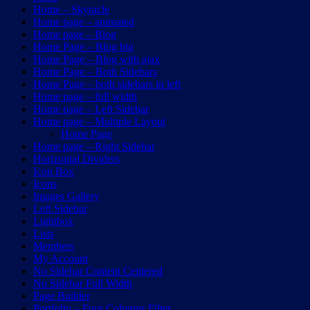
Home – Skyracle
Home page – animated
Home page – Blog
Home Page – Blog big
Home Page – Blog with ajax
Home Page – Both Sidebars
Home Page – both sidebars in left
Home page – full width
Home page – Left Sidebar
Home page – Multiple Layout
Home Page
Home page – Right Sidebar
Horizontal Dividers
Icon Box
Icons
Images Gallery
Left Sidebar
Lightbox
Lists
Members
My Account
No Sidebar Content Centered
No Sidebar Full Width
Page Builder
Portfolio – Four Columns Filter