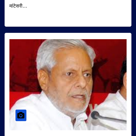
मांटेसरी…