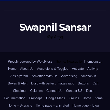
Swapnil Sansar
भीड़ से जुदा
Proudly powered by WordPress
|
Theme: Newsup by
Themeansar
.
Home
About Us
Accordions & Toggles
Activate
Activity
Ads System
Advertise With Us
Advertising
Amazon.in
Boxes & Alert
Build with perfect images ratio
Buttons
Cart
Checkout
Columns
Contact Us
Contact US
Docs
Documentation
Dropcaps
Google Maps
Groups
Home
home
Home – Skyracle
Home page – animated
Home page – Blog