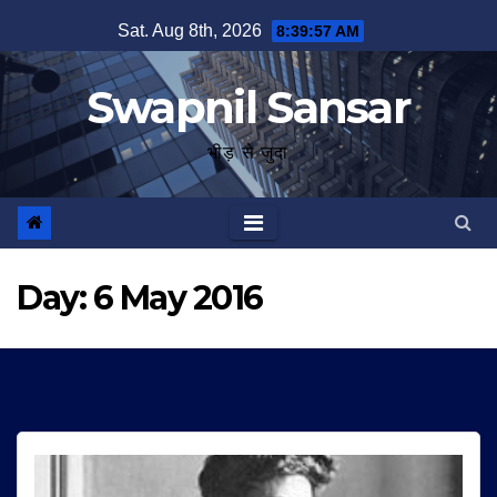
Skip
Sat. Aug 8th, 2026
8:39:57 AM
to
content
Swapnil Sansar
भीड़ से जुदा
Day:
6 May 2016