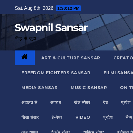
Skip
Sat. Aug 8th, 2026
1:30:14 PM
to
content
Swapnil Sansar
भीड़ से जुदा
ART & CULTURE SANSAR
CREATO
FREEDOM FIGHTERS SANSAR
FILMI SANS
MEDIA SANSAR
MUSIC SANSAR
ON T
अदालत से
अपराध
खेल संसार
देश
प्रदेश
शिक्षा संसार
ई-पेपर
VIDEO
प्रदेश
सैन्
आर्य समाज
रंगमंच संसार
साहित्य संसार
इतिहास से