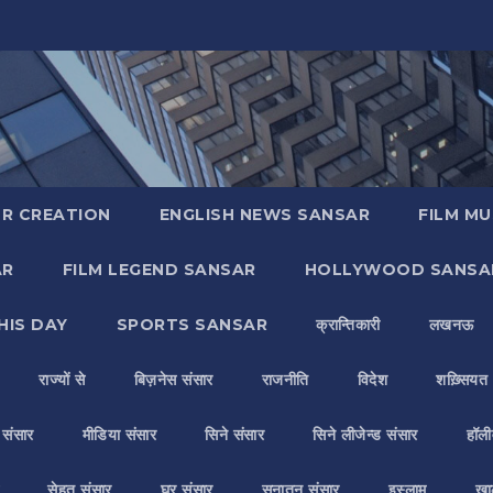
R CREATION
ENGLISH NEWS SANSAR
FILM MU
AR
FILM LEGEND SANSAR
HOLLYWOOD SANSA
HIS DAY
SPORTS SANSAR
क्रान्तिकारी
लखनऊ
राज्यों से
बिज़नेस संसार
राजनीति
विदेश
शख़्सियत
य संसार
मीडिया संसार
सिने संसार
सिने लीजेन्ड संसार
हॉली
सेहत संसार
घर संसार
सनातन संसार
इस्लाम
ख़ा