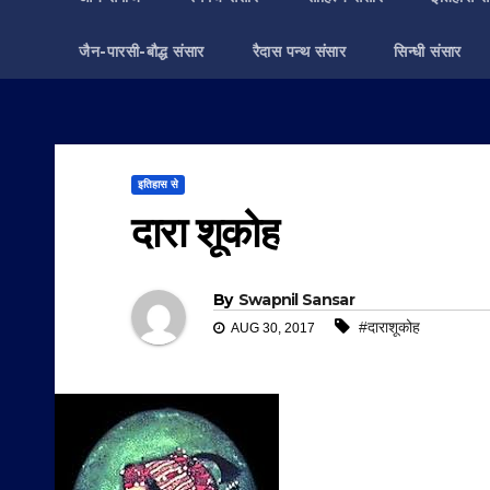
जैन-पारसी-बौद्ध संसार
रैदास पन्थ संसार
सिन्धी संसार
इतिहास से
दारा शूकोह
By
Swapnil Sansar
#दाराशूकोह
AUG 30, 2017