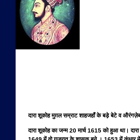
दारा शूकोह मुग़ल सम्राट शाहजहाँ के बड़े बेटे व औरंगज़े
दारा शूकोह का जन्म 20 मार्च 1615 को हुआ था। दारा 
1649 में वो गुजरात के शासक बने । 1653 में कंधार में 