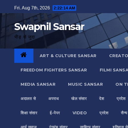
Skip
Fri. Aug 7th, 2026
2:22:15 AM
to
content
Swapnil Sansar
भीड़ से जुदा
ART & CULTURE SANSAR
CREATO
FREEDOM FIGHTERS SANSAR
FILMI SANS
MEDIA SANSAR
MUSIC SANSAR
ON T
अदालत से
अपराध
खेल संसार
देश
प्रदेश
शिक्षा संसार
ई-पेपर
VIDEO
प्रदेश
सैन्
आर्य समाज
रंगमंच संसार
साहित्य संसार
इतिहास से