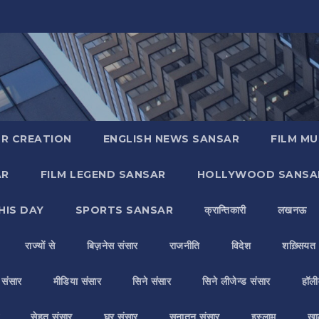
R CREATION
ENGLISH NEWS SANSAR
FILM MU
AR
FILM LEGEND SANSAR
HOLLYWOOD SANSA
HIS DAY
SPORTS SANSAR
क्रान्तिकारी
लखनऊ
राज्यों से
बिज़नेस संसार
राजनीति
विदेश
शख़्सियत
य संसार
मीडिया संसार
सिने संसार
सिने लीजेन्ड संसार
हॉली
सेहत संसार
घर संसार
सनातन संसार
इस्लाम
ख़ा