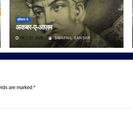
इतिहास से
अकबर-ए-आज़म
OCT 27, 2025
SWAPNIL SANSAR
elds are marked
*