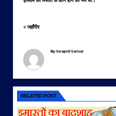
इस्लाम की स्थिति के क्षीण होने का भय था।
Post
जहाँगीर
navigation
By
Swapnil Sansar
RELATED POST