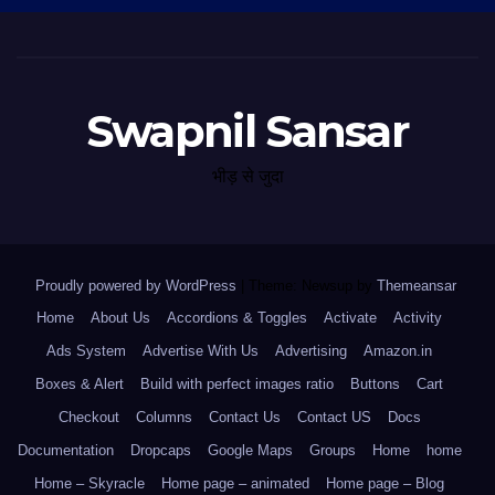
Swapnil Sansar
भीड़ से जुदा
Proudly powered by WordPress
|
Theme: Newsup by
Themeansar
.
Home
About Us
Accordions & Toggles
Activate
Activity
Ads System
Advertise With Us
Advertising
Amazon.in
Boxes & Alert
Build with perfect images ratio
Buttons
Cart
Checkout
Columns
Contact Us
Contact US
Docs
Documentation
Dropcaps
Google Maps
Groups
Home
home
Home – Skyracle
Home page – animated
Home page – Blog