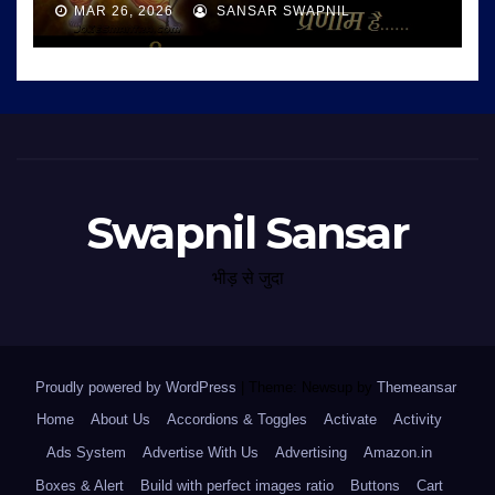
MAR 26, 2026
SANSAR SWAPNIL
Swapnil Sansar
भीड़ से जुदा
Proudly powered by WordPress
|
Theme: Newsup by
Themeansar
.
Home
About Us
Accordions & Toggles
Activate
Activity
Ads System
Advertise With Us
Advertising
Amazon.in
Boxes & Alert
Build with perfect images ratio
Buttons
Cart