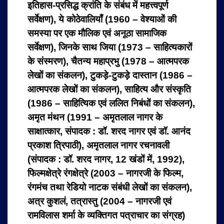
इतिहास-प्रसिद्ध क्रांति के संबंध में महत्त्वपूर्ण
सर्वेक्षण), ये कोठेवालियाँ (1960 – वेश्‍याओं की
समस्‍या पर एक मौलिक एवं अनूठा सामाजिक
सर्वेक्षण), जिनके साथ जिया (1973 – साहित्‍यकारों
के संस्‍मरण), चैतन्‍य महाप्रभु (1978 – आत्‍मपरक
लेखों का संकलन), टुकड़े-टुकड़े दास्‍तान (1986 –
आत्‍मपरक लेखों का संकलन), साहित्‍य और संस्‍कृति
(1986 – साहित्यिक एवं ललित निबंधों का संकलन),
अमृत मंथन (1991 – अमृतलाल नागर के
साक्षात्‍कार, संपादक : डॉ. शरद नागर एवं डॉ. आनंद
प्रकाश त्रिपाठी), अमृतलाल नागर रचनावली
(संपादक : डॉ. शरद नागर, 12 खंडों में, 1992),
फिल्‍मक्षेत्रे रंगक्षेत्रे (2003 – नागरजी के फिल्‍म,
रंगमंच तथा रेडियो नाटक संबंधी लेखों का संकलन),
अत्र कुशलं, तत्रास्‍तु (2004 – नागरजी एवं
रामविलास शर्मा के व्‍यक्तिगत पत्राचार का संग्रह)