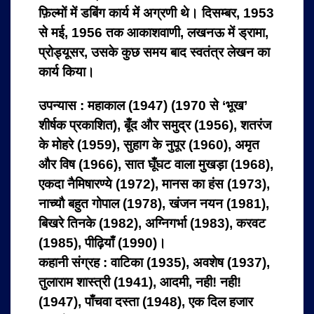
फ़िल्मों में डबिंग कार्य में अग्रणी थे। दिसम्बर, 1953
से मई, 1956 तक आकाशवाणी, लखनऊ में ड्रामा,
प्रोड्यूसर, उसके कुछ समय बाद स्वतंत्र लेखन का
कार्य किया।
उपन्यास : महाकाल (1947) (1970 से ‘भूख’
शीर्षक प्रकाशित), बूँद और समुद्र (1956), शतरंज
के मोहरे (1959), सुहाग के नुपूर (1960), अमृत
और विष (1966), सात घूँघट वाला मुखड़ा (1968),
एकदा नैमिषारण्‍ये (1972), मानस का हंस (1973),
नाच्‍यौ बहुत गोपाल (1978), खंजन नयन (1981),
बिखरे तिनके (1982), अग्निगर्भा (1983), करवट
(1985), पीढ़ियाँ (1990)।
कहानी संग्रह : वाटिका (1935), अवशेष (1937),
तुलाराम शास्‍त्री (1941), आदमी, नही! नही!
(1947), पाँचवा दस्‍ता (1948), एक दिल हजार