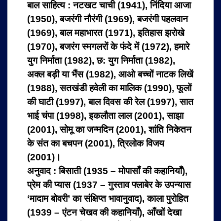
बाल साहित्‍य : नटखट चाची (1941), निंदिया आजा
(1950), बजरंगी नौरंगी (1969), बजरंगी पहलवान
(1969), बाल महाभारत (1971), इतिहास झरोखे
(1970), बजरंग स्‍मगलरों के फंदे में (1972), हमारे
युग निर्माता (1982), छ: युग निर्माता (1982),
अक्ल बड़ी या भैंस (1982), आओ बच्‍चों नाटक लिखें
(1988), सतखंडी हवेली का मालिक (1990), फूलों
की घाटी (1997), बाल दिवस की रेल (1997), सात
भाई चंपा (1998), इकलौता लाल (2001), साझा
(2001), सोमू का जन्‍मदिन (2001), शांति निकेतन
के संत का बचपन (2001), त्रिलोक विजय
(2001)।
अनुवाद : बिसाती (1935 – मोपासाँ की कहानियाँ),
प्रेम की प्‍यास (1937 – गुस्‍ताव फ्लाबेर के उपन्‍यास
‘मादाम बोवरी’ का संक्षिप्‍त भावानुवाद), काला पुरोहित
(1939 – एंटन चेखव की कहानियाँ), आँखों देखा