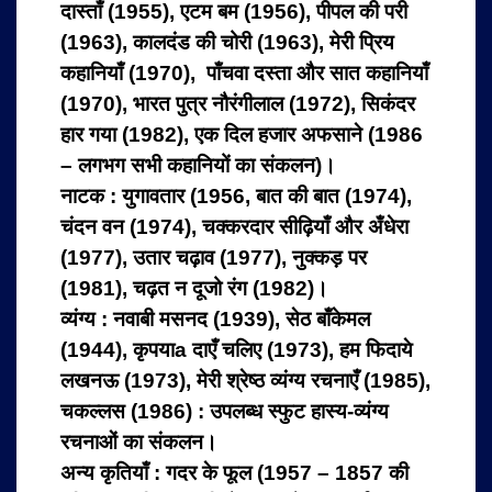
दास्‍ताँ (1955), एटम बम (1956), पीपल की परी
(1963), कालदंड की चोरी (1963), मेरी प्रिय
कहानियाँ (1970), पाँचवा दस्‍ता और सात कहानियाँ
(1970), भारत पुत्र नौरंगीलाल (1972), सिकंदर
हार गया (1982), एक दिल हजार अफसाने (1986
– लगभग सभी कहानियों का संकलन)।
नाटक : युगावतार (1956, बात की बात (1974),
चंदन वन (1974), चक्‍करदार सीढ़ियाँ और अँधेरा
(1977), उतार चढ़ाव (1977), नुक्‍कड़ पर
(1981), चढ़त न दूजो रंग (1982)।
व्यंग्य : नवाबी मसनद (1939), सेठ बाँकेमल
(1944), कृपयाa दाएँ चलिए (1973), हम फिदाये
लखनऊ (1973), मेरी श्रेष्‍ठ व्‍यंग्‍य रचनाएँ (1985),
चकल्‍लस (1986) : उपलब्‍ध स्‍फुट हास्‍य-व्‍यंग्‍य
रचनाओं का संकलन।
अन्य कृतियाँ : गदर के फूल (1957 – 1857 की