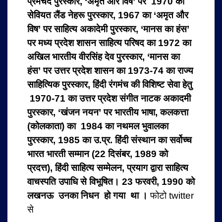
प्रेमचंद पुरस्‍कार, ‘अमृत और विष’ पर 1970 का
सेवियत लैंड नेहरू पुरस्‍कार, 1967 का ‘अमृत और
विष’ पर साहित्‍य अकादेमी पुरस्‍कार, ‘मानस का हंस’
पर मध्‍य प्रदेश शासन साहित्‍य परिषद का 1972 का
अखिल भारतीय वीरसिंह देव पुरस्‍कार, ‘मानस का
हंस’ पर उत्तर प्रदेश शासन का 1973-74 का राज्‍य
साहित्यिक पुरस्‍कार, हिंदी रंगमंच की विशिष्‍ट सेवा हेतु
1970-71 का उत्तर प्रदेश संगीत नाटक अकादमी
पुरस्‍कार, ‘खंजन नयन’ पर भारतीय भाषा, कलकत्ता
(कोलकाता) का 1984 का नथमल भुवालका
पुरस्‍कार, 1985 का उ.प्र. हिंदी संस्‍थान का सर्वोच्‍च
भारत भारती सम्‍मान (22 दिसंबर, 1989 को
प्रदत्त), हिंदी साहित्‍य सम्‍मेलन, प्रयाग द्वारा साहित्‍य
वाचस्‍पति उपाधि से विभूषित। 23 फरवरी, 1990 को
लखनऊ उनका निधन हो गया था ।
फोटो twitter
से