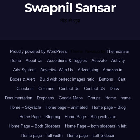
Swapnil Sansar
भीड़ से जुदा
Proudly powered by WordPress
|
Theme: Newsup by
Themeansar
.
Home
About Us
Accordions & Toggles
Activate
Activity
Ads System
Advertise With Us
Advertising
Amazon.in
Boxes & Alert
Build with perfect images ratio
Buttons
Cart
Checkout
Columns
Contact Us
Contact US
Docs
Documentation
Dropcaps
Google Maps
Groups
Home
home
Home – Skyracle
Home page – animated
Home page – Blog
Home Page – Blog big
Home Page – Blog with ajax
Home Page – Both Sidebars
Home Page – both sidebars in left
Home page – full width
Home page – Left Sidebar